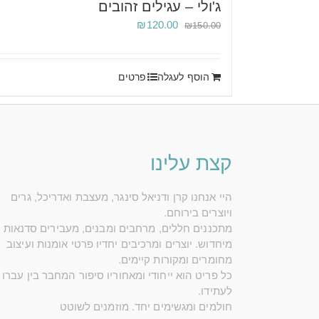
ג'ולי – עגילים זהובים
המחיר
המחיר
₪
120.00
₪
150.00
המקורי
הנוכחי
היה:
הוא:
₪120.00.
₪150.00.
הוסף לעגלה
פרטים
קצת עלינו
היי אנחנו קרן ודניאל סינגר, מעצבת ואדריכל, גרים
ויוצרים בירוחם.
מתכננים חללים, מרחבים ומבנים, מעבירים סדנאות
מיחדוש. יוצרים ומרכיבים יחדיו פרטי אומנות ועיצוב
מחומרים ומקורות קיימים.
כל פריט הוא ייחודי ומאחוריו סיפור המחבר בין עברו
לעתידו.
חולמים ומגשימים יחד. מוזמנים לשוטט