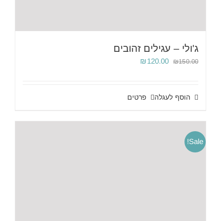
ג'ולי – עגילים זהובים
המחיר
המחיר
₪
120.00
₪
150.00
המקורי
הנוכחי
היה:
הוא:
₪120.00.
₪150.00.
הוסף לעגלה
פרטים
Sale!