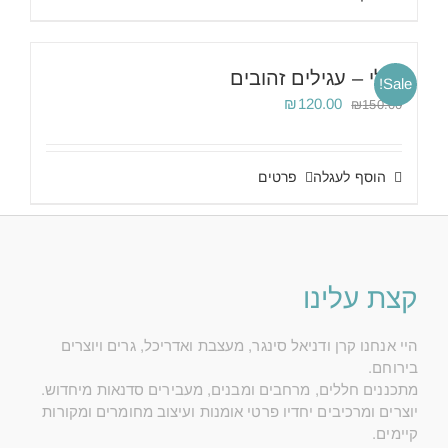
ג'ולי – עגילים זהובים
Sale!
המחיר
המחיר
₪
120.00
₪
150.00
המקורי
הנוכחי
היה:
הוא:
₪120.00.
₪150.00.
הוסף לעגלה
פרטים
קצת עלינו
היי אנחנו קרן ודניאל סינגר, מעצבת ואדריכל, גרים ויוצרים
בירוחם.
מתכננים חללים, מרחבים ומבנים, מעבירים סדנאות מיחדוש.
יוצרים ומרכיבים יחדיו פרטי אומנות ועיצוב מחומרים ומקורות
קיימים.