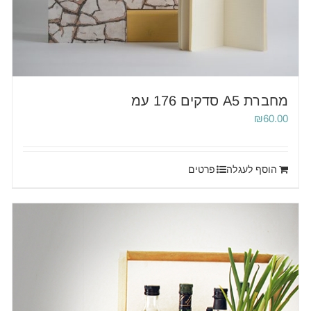
מחברת A5 סדקים 176 עמ
₪
60.00
הוסף לעגלה
פרטים