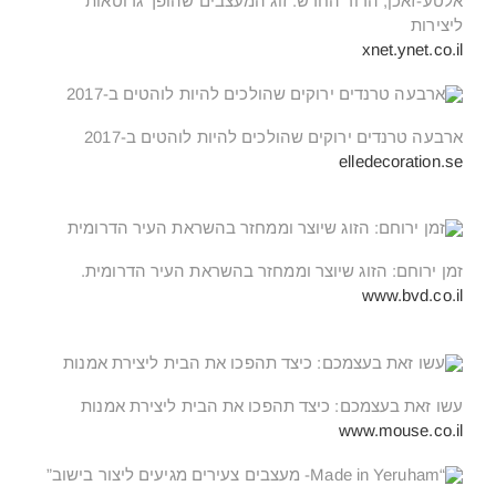
אלטע-זאכן, הדור החדש: זוג המעצבים שהופך גרוטאות
ליצירות
xnet.ynet.co.il
ארבעה טרנדים ירוקים שהולכים להיות לוהטים ב-2017
elledecoration.se
זמן ירוחם: הזוג שיוצר וממחזר בהשראת העיר הדרומית.
www.bvd.co.il
עשו זאת בעצמכם: כיצד תהפכו את הבית ליצירת אמנות
www.mouse.co.il